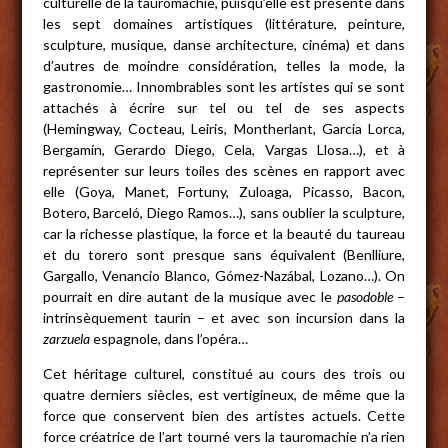
culturelle de la tauromachie, puisqu’elle est présente dans
les sept domaines artistiques (littérature, peinture,
sculpture, musique, danse architecture, cinéma) et dans
d’autres de moindre considération, telles la mode, la
gastronomie… Innombrables sont les artistes qui se sont
attachés à écrire sur tel ou tel de ses aspects
(Hemingway, Cocteau, Leiris, Montherlant, Garcia Lorca,
Bergamín, Gerardo Diego, Cela, Vargas Llosa…), et à
représenter sur leurs toiles des scènes en rapport avec
elle (Goya, Manet, Fortuny, Zuloaga, Picasso, Bacon,
Botero, Barceló, Diego Ramos…), sans oublier la sculpture,
car la richesse plastique, la force et la beauté du taureau
et du torero sont presque sans équivalent (Benlliure,
Gargallo, Venancio Blanco, Gómez-Nazábal, Lozano…). On
pourrait en dire autant de la musique avec le
pasodoble
–
intrinsèquement taurin – et avec son incursion dans la
zarzuela
espagnole, dans l’opéra…
Cet héritage culturel, constitué au cours des trois ou
quatre derniers siècles, est vertigineux, de même que la
force que conservent bien des artistes actuels. Cette
force créatrice de l’art tourné vers la tauromachie n’a rien