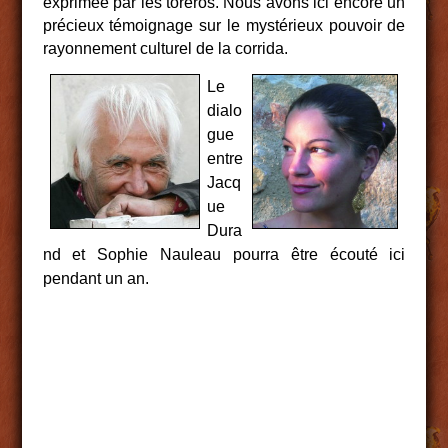
exprimée par les toreros. Nous avons ici encore un
précieux témoignage sur le mystérieux pouvoir de
rayonnement culturel de la corrida.
Le
dialo
gue
entre
Jacq
ue
Dura
nd et Sophie Nauleau pourra être écouté ici
pendant un an.