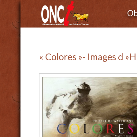
Ob
« Colores »- Images d »H