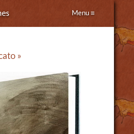
nes
cato »