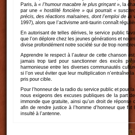
Paris, à
« l’humour macabre le plus grinçant »
, la ch
par une
« hostilité foncière »
qui pourrait
« suscite
précis, des réactions malsaines, dont l’emploi de la 
1997), alors que l’activisme anti-taurin connaît régu
En autorisant de telles dérives, le service public fav
que l’on déplore chez les jeunes générations et nourri
divise profondément notre société sur de trop nombreu
Apprendre le respect à l’auteur de cette chanson est b
jamais trop tard pour sanctionner des excès préj
harmonieuse entre les diverses communautés culturel
si l’on veut éviter que leur multiplication n’entraîne l
pris pour cible.
Pour l’honneur de la radio du service public et pour l
nous exigeons des excuses publiques de la part de 
immonde que gratuite, ainsi qu’un droit de réponse
afin de rendre justice à l’homme d’honneur que fut 
insulté à l’antenne.