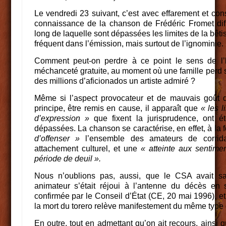
Le vendredi 23 suivant, c’est avec effarement et co
connaissance de la chanson de Frédéric Fromet diff
long de laquelle sont dépassées les limites de la bêt
fréquent dans l’émission, mais surtout de l’ignominie.
Comment peut-on perdre à ce point le sens de l’
méchanceté gratuite, au moment où une famille perd so
des millions d’aficionados un artiste admiré ?
Même si l’aspect provocateur et de mauvais goût d
principe, être remis en cause, il apparaît que
« les l
d’expression »
que fixent la jurisprudence, ont ét
dépassées. La chanson se caractérise, en effet, à la 
d’offenser »
l’ensemble des amateurs de corrida 
attachement culturel, et une
« atteinte aux sentimen
période de deuil ».
Nous n’oublions pas, aussi, que le CSA avait sa
animateur s’était réjoui à l’antenne du décès en s
confirmée par le Conseil d’État (CE, 20 mai 1996), e
la mort du torero relève manifestement du même type
En outre, tout en admettant qu’on ait recours, ainsi 