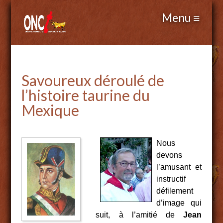
Savoureux déroulé de
l’histoire taurine du
Mexique
Nous
devons
l’amusant et
instructif
défilement
d’image qui
suit, à l’amitié de
Jean