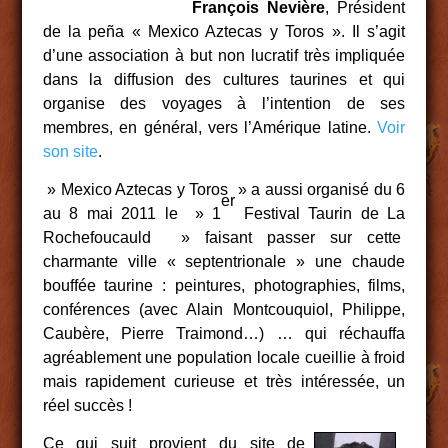
François Nevière
, Président
de la peña « Mexico Aztecas y Toros ». Il s’agit
d’une association à but non lucratif très impliquée
dans la diffusion des cultures taurines et qui
organise des voyages à l’intention de ses
membres, en général, vers l’Amérique latine.
Voir
son site
.
» Mexico Aztecas y Toros » a aussi organisé du 6
er
au 8 mai 2011 le » 1
Festival Taurin de La
Rochefoucauld » faisant passer sur cette
charmante ville « septentrionale » une chaude
bouffée taurine : peintures, photographies, films,
conférences (avec Alain Montcouquiol, Philippe,
Caubère, Pierre Traimond…) … qui réchauffa
agréablement une population locale cueillie à froid
mais rapidement curieuse et très intéressée, un
réel succès !
Ce qui suit provient du site de