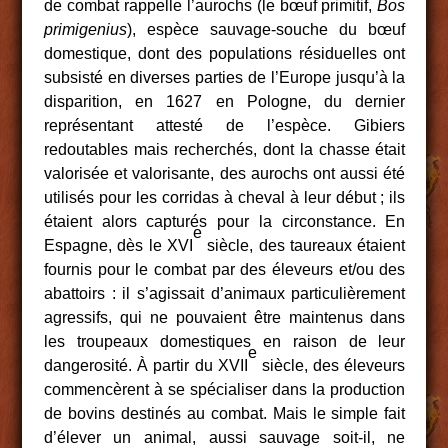
de combat rappelle l’aurochs (le bœuf primitif,
Bos
primigenius
), espèce sauvage-souche du bœuf
domestique, dont des populations résiduelles ont
subsisté en diverses parties de l’Europe jusqu’à la
disparition, en 1627 en Pologne, du dernier
représentant attesté de l’espèce. Gibiers
redoutables mais recherchés, dont la chasse était
valorisée et valorisante, des aurochs ont aussi été
utilisés pour les corridas à cheval à leur début ; ils
étaient alors capturés pour la circonstance. En
e
Espagne, dès le XVI
siècle, des taureaux étaient
fournis pour le combat par des éleveurs et/ou des
abattoirs : il s’agissait d’animaux particulièrement
agressifs, qui ne pouvaient être maintenus dans
les troupeaux domestiques en raison de leur
e
dangerosité. À partir du XVII
siècle, des éleveurs
commencèrent à se spécialiser dans la production
de bovins destinés au combat. Mais le simple fait
d’élever un animal, aussi sauvage soit-il, ne