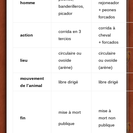
homme
rejoneador
banderilleros,
+ peones
picador
forcados
corrida à
corrida en 3
action
cheval
tercios
+ forcados
circulaire ou
circulaire
lieu
ovoïde
ou ovoïde
(arène)
(arène)
mouvement
libre dirigé
libre dirigé
de l’animal
mise à
mise à mort
fin
mort non
publique
publique