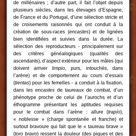
de millénaires ; d’autre part, il fait l’objet depuis
plusieurs siècles, dans les élevages d’Espagne,
de France et du Portugal, d’une sélection stricte et
de croisements raisonnés qui ont conduit à la
création de sous-races (
encastes
) et de lignées
bien identifiées et suivies dans la durée. La
sélection des reproducteurs ‑ principalement sur
des critères généalogiques (qualités des
ascendants), d’aspect extérieur pour les mâles (qui
doivent arriver
limpio
, purs, intouchés, dans
l’arène) et de comportement au cours d’essais
(
tientas
) pour les femelles ‑ a conduit à la fixation,
dans les
encastes
de taureaux de combat, d’un
phénotype proche de celui de l’aurochs et d’un
éthogramme présentant les aptitudes requises
pour le combat dans l’arène : allure (
trapío
),
« noblesse » (charge spontanée et franche) et
surtout bravoure qui fait que le « taureau brave »
(
toro bravo
) ressent la douleur (des piques et des