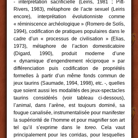
‑ interprétation sacrificielle (Leiris, 1981 ; Pitt-
Rivers, 1983), métaphore de l’acte sexuel (Leiris
encore), interprétation évolutionniste comme
« réminiscence archéologique » (Romero de Solís,
1994), codification de pratiques populaires dans le
cadre d’un « processus de civilisation » (Elias,
1973), métaphore de l’action domesticatoire
(Digard, 1990), produit moderne d’une
« dynamique d’engendrement réciproque » par
différenciation puis codification de propriétés
formelles à partir d’un même fonds commun de
jeux taurins (Saumade, 1994, 1998), etc. ‑, quelles
que soient aussi les modalités des jeux-spectacles
taurins considérés (voir tableau ci-dessous),
l’animal, dans l’arène, est toujours dominé, sa
fougue canalisée, instrumentalisée pour manifester
la supériorité de l’homme et pour magnifier son art
tel qu’il s’exprime dans le
toreo
. Cela vaut
principalement pour les corridas, pour lesquelles