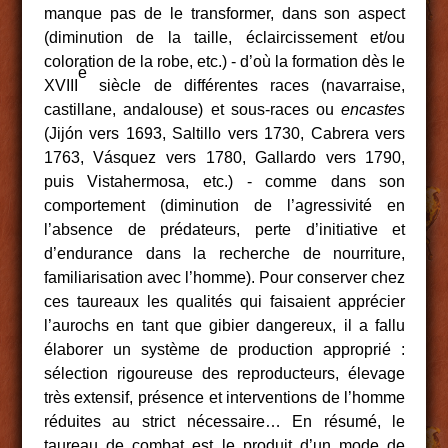
manque pas de le transformer, dans son aspect
(diminution de la taille, éclaircissement et/ou
coloration de la robe, etc.) ‑ d’où la formation dès le
e
XVIII
siècle de différentes races (navarraise,
castillane, andalouse) et sous-races ou
encastes
(Jijón vers 1693, Saltillo vers 1730, Cabrera vers
1763, Vásquez vers 1780, Gallardo vers 1790,
puis Vistahermosa, etc.) ‑ comme dans son
comportement (diminution de l’agressivité en
l’absence de prédateurs, perte d’initiative et
d’endurance dans la recherche de nourriture,
familiarisation avec l’homme). Pour conserver chez
ces taureaux les qualités qui faisaient apprécier
l’aurochs en tant que gibier dangereux, il a fallu
élaborer un système de production approprié :
sélection rigoureuse des reproducteurs, élevage
très extensif, présence et interventions de l’homme
réduites au strict nécessaire… En résumé, le
taureau de combat est le produit d’un mode de