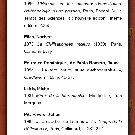
1990
L’Homme et les animaux domestiques.
Anthropologie d’une passion
, Paris, Fayard (« Le
Temps des Sciences ») ; nouvelle édition : même
éditeur, 2009.
Elias, Norbert
1973
La Civilisation
des mœurs
(1939), Paris,
Calmann-Lévy.
Fournier, Dominique ; de Pablo Romero, Jaime
1994 « Le toro bravo, sujet d’ethnographie »,
Gradhiva
, n° 16, p. 45-57.
Leiris, Miche
l
1981
Miroir de la tauromachie
, Montpellier, Fata
Morgana.
Pitt-Rivers, Julian
1983 « Le sacrifice du taureau »,
Le Temps de la
Réflexion IV
, Paris, Gallimard, p. 281-297.