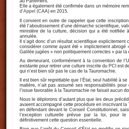
au Parlement.
Elle a également été confirmée dans un mémoire remis
d’Appel (
CAA) en 2015.
Il convient en outre de rappeler que cette inscripti
été l’aboutissement d’une démarche scientifique, va
ministère de la culture, décision qui a été notifiée 
annulée.
Il s’agit donc d’un résultat scientifique explicitement 
considérer comme ayant été « implictement abrogé »
Galilée jugées « non politiquement correctes » par la 
Au demeurant, conformément à la convention de l’U
existante pour retirer une culture inscrite du PCI est de
qui n’est bien sûr pas le cas de la Tauromachie.
Il est bien sûr regrettable que l’État, seul habilité à s
matière, n’ait pas assumé ses responsabilités pour 
l’issue favorable à la Tauromachie ne faisait aucun do
Nous le déplorons d’autant plus que les deux précéde
avaient accompagné cette procédure en inscrivant la 
en défendant devant le Conseil Constitutionnel, sai
l’exception culturelle prévue par la loi, pour le
définitivement cette question essentielle.
Bien que l’arrêt du Conseil d’État ne modifie en rien 