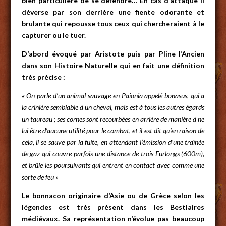
bien particulière de se défendre… En cas d’attaque il
déverse par son derrière une fiente odorante et
brulante qui repousse tous ceux qui chercheraient à le
capturer ou le tuer.
D’abord évoqué par Aristote puis par Pline l’Ancien
dans son Histoire Naturelle qui en fait une définition
très précise :
« On parle d’un animal sauvage en Paionia appelé bonasus, qui a
la crinière semblable à un cheval, mais est à tous les autres égards
un taureau ; ses cornes sont recourbées en arrière de manière à ne
lui être d’aucune utilité pour le combat, et il est dit qu’en raison de
cela, il se sauve par la fuite, en attendant l’émission d’une traînée
de gaz qui couvre parfois une distance de trois Furlongs (600m),
et brûle les poursuivants qui entrent en contact avec comme une
sorte de feu »
Le bonnacon originaire d’Asie ou de Grèce selon les
légendes est très présent dans les Bestiaires
médiévaux. Sa représentation n’évolue pas beaucoup