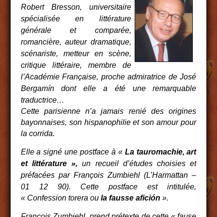
Robert Bresson, universitaire
spécialisée en littérature
générale et comparée,
romancière, auteur dramatique,
scénariste, metteur en scène,
critique littéraire, membre de
l’Académie Française, proche admiratrice de José
Bergamín dont elle a été une remarquable
traductrice…
Cette parisienne n’a jamais renié des origines
bayonnaises, son hispanophilie et son amour pour
la corrida.
Elle a signé une postface à «
La tauromachie, art
et littérature »,
un recueil d’études choisies et
préfacées par François Zumbiehl (L’Harmattan –
01 12 90).
Cette postface est intitulée,
« Confession torera ou
la fausse afición
».
François Zumbiehl, prend prétexte de cette « fause