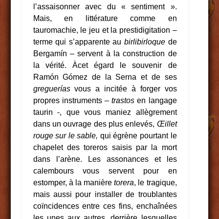
l’assaisonner avec du « sentiment ».
Mais, en littérature comme en
tauromachie, le jeu et la prestidigitation –
terme qui s’apparente au
birlibirloque
de
Bergamín – servent à la construction de
la vérité. Àcet égard le souvenir de
Ramón Gómez de la Serna et de ses
greguerías
vous a incitée à forger vos
propres instruments –
trastos
en langage
taurin -, que vous maniez allègrement
dans un ouvrage des plus enlevés,
Œillet
rouge sur le sable,
qui égrène pourtant le
chapelet des toreros saisis par la mort
dans l’arène. Les assonances et les
calembours vous servent pour en
estomper, à la manière
torera
, le tragique,
mais aussi pour installer de troublantes
coïncidences entre ces fins, enchaînées
les unes aux autres, derrière lesquelles