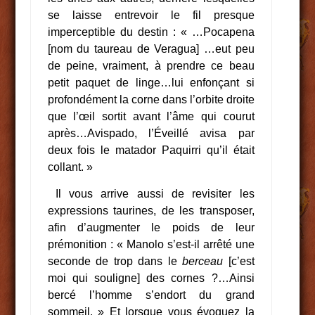
se laisse entrevoir le fil presque
imperceptible du destin : « …Pocapena
[nom du taureau de Veragua] …eut peu
de peine, vraiment, à prendre ce beau
petit paquet de linge…lui enfonçant si
profondément la corne dans l’orbite droite
que l’œil sortit avant l’âme qui courut
après…Avispado, l’Éveillé avisa par
deux fois le matador Paquirri qu’il était
collant. »
Il vous arrive aussi de revisiter les
expressions taurines, de les transposer,
afin d’augmenter le poids de leur
prémonition : « Manolo s’est-il arrêté une
seconde de trop dans le
berceau
[c’est
moi qui souligne] des cornes ?…Ainsi
bercé l’homme s’endort du grand
sommeil. » Et lorsque vous évoquez la