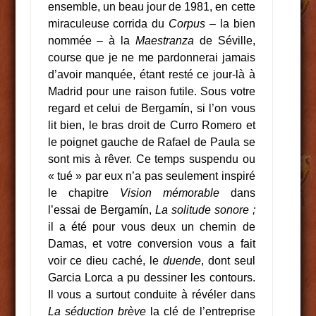
ensemble, un beau jour de 1981, en cette
miraculeuse corrida du
Corpus –
la bien
nommée – à la
Maestranza
de Séville,
course que je ne me pardonnerai jamais
d’avoir manquée, étant resté ce jour-là à
Madrid pour une raison futile. Sous votre
regard et celui de Bergamín, si l’on vous
lit bien, le bras droit de Curro Romero et
le poignet gauche de Rafael de Paula se
sont mis à rêver. Ce temps suspendu ou
« tué » par eux n’a pas seulement inspiré
le chapitre
Vision mémorable
dans
l’essai de Bergamín,
La solitude sonore ;
il a été pour vous deux un chemin de
Damas, et votre conversion vous a fait
voir ce dieu caché, le
duende
, dont seul
Garcia Lorca a pu dessiner les contours.
Il vous a surtout conduite à révéler dans
La séduction brève
la clé de l’entreprise