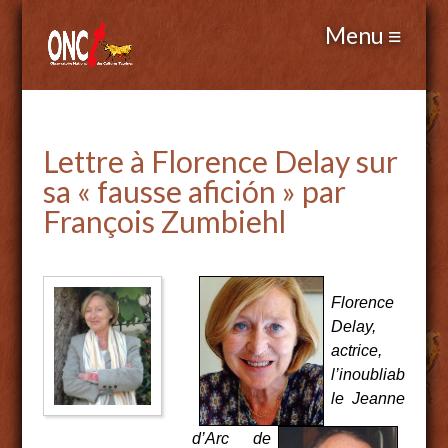
Lettre à Florence Delay sur
sa « fausse afición » par
François Zumbiehl
Florence
Delay,
actrice,
l’inoubliab
le Jeanne
d’Arc de