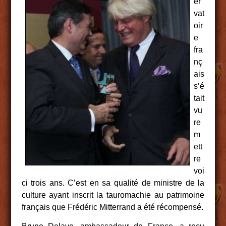
er
vat
oir
e
fra
nç
ais
s’é
tait
vu
re
m
ett
re
voi
ci trois ans. C’est en sa qualité de ministre de la
culture ayant inscrit la tauromachie au patrimoine
français que Frédéric Mitterrand a été récompensé.