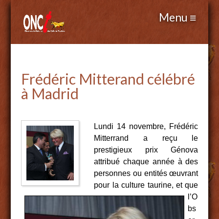
Frédéric Mitterand célébré
à Madrid
Lundi 14 novembre, Frédéric
Mitterrand a reçu le
prestigieux prix Génova
attribué chaque année à des
personnes ou entités
œ
uvrant
pour la culture taurine, et que
l’O
bs