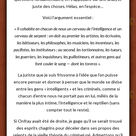
juste des choses. Hélas, en l’espèce…
Voici l’argument essentiel :
« Il cohabite en chacun de nous un cerveau de l’intelligence et un
cerveau de serpent : on doit au premier les artistes, les écrivains,
les bâtisseurs, les philosophes, les musiciens, les inventeurs, les
pacifistes, les instituteurs ; au second, les tortionnaires, les tueurs,
les guerriers, les inquisiteurs, les guillotineurs, et autres gens qui
font couler le sang — dont les toreros ».
La juriste que je suis frissonne à l’idée que l’on puisse
encore penser et donner à penser que le monde se divise
entre les gens « intelligents » et les criminels, comme si
chacun d’entre nous ne portait pas en lui, mêlés de la
manière la plus intime, l’intelligence et le reptilien (sans
compter tout le reste).
Si Onfray avait été de droite, je gage qu’il se serait trouvé
des esprits chagrins pour déceler dans ses propos des
relents de la vieille théorie du criminel-né. Admettons qu’il