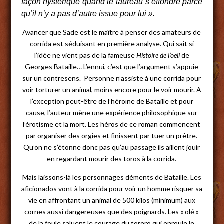
façon hystérique quand le taureau s’effondre parce
qu’il n’y a pas d’autre issue pour lui ».
Avancer que Sade est le maître à penser des amateurs de
corrida est séduisant en première analyse. Qui sait si
l’idée ne vient pas de la fameuse
Histoire de l’oeil
de
Georges Bataille… L’ennui, c’est que l’argument s’appuie
sur un contresens. Personne n’assiste à une corrida pour
voir torturer un animal, moins encore pour le voir mourir. A
l’exception peut-être de l’héroïne de Bataille et pour
cause, l’auteur mène une expérience philosophique sur
l’érotisme et la mort. Les héros de ce roman commencent
par organiser des orgies et finissent par tuer un prêtre.
Qu’on ne s’étonne donc pas qu’au passage ils aillent jouir
en regardant mourir des toros à la corrida.
Mais laissons-là les personnages déments de Bataille. Les
aficionados vont à la corrida pour voir un homme risquer sa
vie en affrontant un animal de 500 kilos (minimum) aux
cornes aussi dangereuses que des poignards. Les « olé »
de la foule saluent le courage du torero qui enroule le