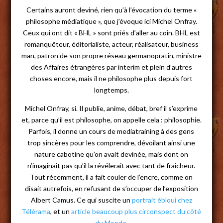
Certains auront deviné, rien qu’à l’évocation du terme «
philosophe médiatique », que j’évoque ici Michel Onfray.
Ceux qui ont dit « BHL » sont priés d’aller au coin. BHL est
romanquêteur, éditorialiste, acteur, réalisateur, business
man, patron de son propre réseau germanopratin, ministre
des Affaires étrangères par interim et plein d’autres
choses encore, mais il ne philosophe plus depuis fort
longtemps.
Michel Onfray, si. Il publie, anime, débat, bref il s’exprime
et, parce qu’il est philosophe, on appelle cela : philosophie.
Parfois, il donne un cours de mediatraining à des gens
trop sincères pour les comprendre, dévoilant ainsi une
nature cabotine qu’on avait devinée, mais dont on
n’imaginait pas qu’il la révélerait avec tant de fraicheur.
Tout récemment, il a fait couler de l’encre, comme on
disait autrefois, en refusant de s’occuper de l’exposition
Albert Camus. Ce qui suscite un
portrait ébloui chez
Télérama
, et un
article beaucoup plus circonspect du côté
du Monde
.