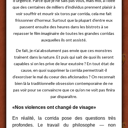
d’urgence. Parce que je ne sais pas vous, mais moi, à l’idée
que des centaines de milliers d’individus prennent plaisir à
voir souffrir et mourir six toros par corrida, cela me fait
frissonner d’horreur. Surtout que la plupart d’entre eux
passent ensuite des heures dans les bistrots à se
repasser le film imaginaire de toutes les grandes corridas
auxquelles ils ont assisté.
De fait, je n’ai absolument pas envie que ces monstres
traînent dans la nature. Et puis qui sait de quoi ils seront
capables si on les prive de leur exutoire ? En tout état de
cause, en quoi supprimer la corrida permettrait-il
d’exorciser le mal du coeur des aficionados ? On reconnait
bien là la traditionnelle obsession contemporaine de ne
pas voir pour se convaincre que ce qu’on ne voit pas finira
par disparaître.
«Nos violences ont changé de visage»
En réalité, la corrida pose des questions très
profondes. Le travail du philosophe — non