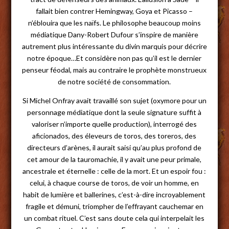
fallait bien contrer Hemingway, Goya et Picasso –
n’éblouira que les naïfs. Le philosophe beaucoup moins
médiatique Dany-Robert Dufour s’inspire de manière
autrement plus intéressante du divin marquis pour décrire
notre époque…Et considère non pas qu’il est le dernier
penseur féodal, mais au contraire le prophète monstrueux
de notre société de consommation.
Si Michel Onfray avait travaillé son sujet (oxymore pour un
personnage médiatique dont la seule signature suffit à
valoriser n’importe quelle production), interrogé des
aficionados, des éleveurs de toros, des toreros, des
directeurs d’arènes, il aurait saisi qu’au plus profond de
cet amour de la tauromachie, il y avait une peur primale,
ancestrale et éternelle : celle de la mort. Et un espoir fou :
celui, à chaque course de toros, de voir un homme, en
habit de lumière et ballerines, c’est-à-dire incroyablement
fragile et démuni, triompher de l’effrayant cauchemar en
un combat rituel. C’est sans doute cela qui interpelait les