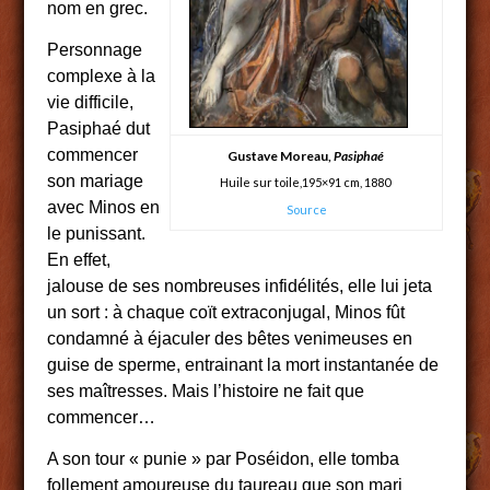
nom en grec.
Personnage
complexe à la
vie difficile,
Pasiphaé dut
commencer
Gustave Moreau,
Pasiphaé
son mariage
Huile sur toile,195×91 cm, 1880
avec Minos en
Source
le punissant.
En effet,
jalouse de ses nombreuses infidélités, elle lui jeta
un sort : à chaque coït extraconjugal, Minos fût
condamné à éjaculer des bêtes venimeuses en
guise de sperme, entrainant la mort instantanée de
ses maîtresses. Mais l’histoire ne fait que
commencer…
A son tour « punie » par Poséidon, elle tomba
follement amoureuse du taureau que son mari