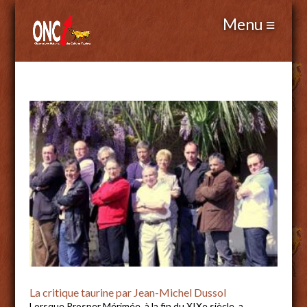
La critique taurine par Jean-Michel Dussol
Lorsque Prosper Mérimée, à la fin du XIXe siècle, a