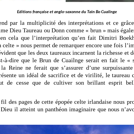
Editions française et anglo-saxonne du Tain Bo Cuailnge
rend par la multiplicité des interprétations et ce gr
 comme Dieu Taureau ou Donn comme « brun » mais éga
en cela que l’interprétation qu’en fait Dimitri Boek
n celte » nous permet de remarquer encore une fois l’im
 évident que les deux taureaux incarnent la richesse et 
st-à-dire que le Brun de Cuailnge serait en fait le «
la Reine ne ferait que s’assurer d’une surpuissante 
ente un idéal de sacrifice et de virilité, le taureau 
ut de cesse que de cultiver son brillant esprit bel
fil des pages de cette épopée celte irlandaise nous pro
 Dieu il atteint un panthéon imaginaire que nous n’avo