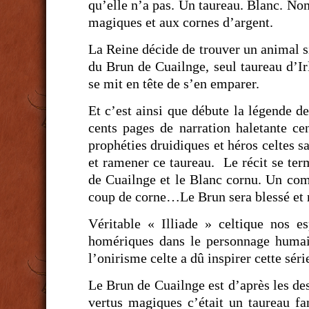
qu’elle n’a pas. Un taureau. Blanc. No
magiques et aux cornes d’argent.
La Reine décide de trouver un animal si
du Brun de Cuailnge, seul taureau d’Ir
se mit en tête de s’en emparer.
Et c’est ainsi que débute la légende d
cents pages de narration haletante ce
prophéties druidiques et héros celtes sa
et ramener ce taureau. Le récit se ter
de Cuailnge et le Blanc cornu. Un com
coup de corne…Le Brun sera blessé et re
Véritable « Illiade » celtique nos es
homériques dans le personnage humai
l’onirisme celte a dû inspirer cette sér
Le Brun de Cuailnge est d’après les des
vertus magiques c’était un taureau 