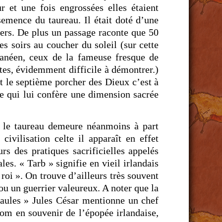
r et une fois engrossées elles étaient
emence du taureau. Il était doté d’une
ers. De plus un passage raconte que 50
es soirs au coucher du soleil (sur cette
rranéen, ceux de la fameuse fresque de
ltes, évidemment difficile à démontrer.)
it le septième porcher des Dieux c’est à
e qui lui confère une dimension sacrée
e le taureau demeure néanmoins à part
civilisation celte il apparaît en effet
rs des pratiques sacrificielles appelés
les. « Tarb » signifie en vieil irlandais
roi ». On trouve d’ailleurs très souvent
ou un guerrier valeureux. A noter que la
Gaules » Jules César mentionne un chef
om en souvenir de l’épopée irlandaise,