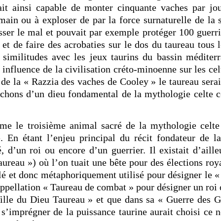
était ainsi capable de monter cinquante vaches par jou
ain ou à exploser de par la force surnaturelle de la s
sser le mal et pouvait par exemple protéger 100 guerri
et de faire des acrobaties sur le dos du taureau tous l
s similitudes avec les jeux taurins du bassin médite
influence de la civilisation créto-minoenne sur les ce
re de la « Razzia des vaches de Cooley » le taureau sera
cochons d’un dieu fondamental de la mythologie celte c
mme le troisième animal sacré de la mythologie celt
 En étant l’enjeu principal du récit fondateur de la 
 d’un roi ou encore d’un guerrier. Il existait d’ailleu
aureau ») où l’on tuait une bête pour des élections roya
é et donc métaphoriquement utilisé pour désigner le « 
appellation « Taureau de combat » pour désigner un roi 
 Ville du Dieu Taureau » et que dans sa « Guerre des 
s’imprégner de la puissance taurine aurait choisi ce n