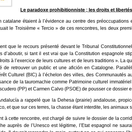
Le paradoxe prohibitionniste ; les droits et libert
on catalane étaient à l’évidence au centre des préoccupations 
tuait le Troisième « Tercio » de ces rencontres, les deux pre
nt que le recours présenté devant le Tribunal Constitutionnel
’aboutir, si tant il est vrai que la Constitution espagnole stip
ts à l’exercice de leurs cultures et de leurs traditions ». La qu
lté de retrouver un public et une afición en Catalogne. Paral
térêt Culturel (BIC) à l’échelon des villes, des Communautés a
ssance de la tauromachie comme Patrimoine culturel immatériel 
scudero (PP) et Carmen Calvo (PSOE) de pousser ce dossier en 
Andalucía a rappelé que la Dehesa (prairie) andalouse, propic
, et que sur ces terres, la chasse étant interdite, les animaux 
t à cette rencontre, est chargé de suivre le dossier de la corrid
he auprès de l’Unesco est légitime, l’Etat espagnol ne saura