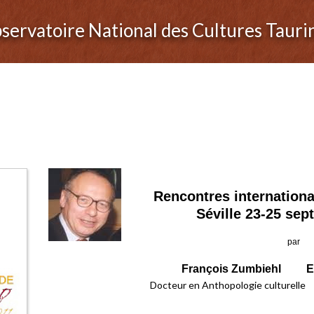
servatoire National des Cultures Tauri
Rencontres international
Séville 23-25 se
par
François Zumbiehl E
Docteur en Anthopologie culturelle