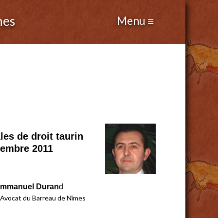
nes
es de droit taurin
ptembre 2011
mmanuel Duran
d
 Avocat du Barreau de Nîmes