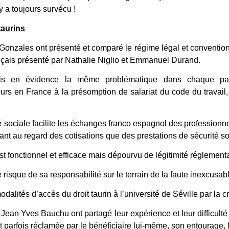
y a toujours survécu !
taurins
onzales ont présenté et comparé le régime légal et conventionne
ançais présenté par Nathalie Niglio et Emmanuel Durand.
s en évidence la même problématique dans chaque pays 
cours en France à la présomption de salariat du code du travail
 sociale facilite les échanges franco espagnol des professionnels
tant au regard des cotisations que des prestations de sécurité so
t fonctionnel et efficace mais dépourvu de légitimité réglementai
e risque de sa responsabilité sur le terrain de la faute inexcusab
alités d’accès du droit taurin à l’université de Séville par la
n Yves Bauchu ont partagé leur expérience et leur difficulté à 
t parfois réclamée par le bénéficiaire lui-même, son entourage, l