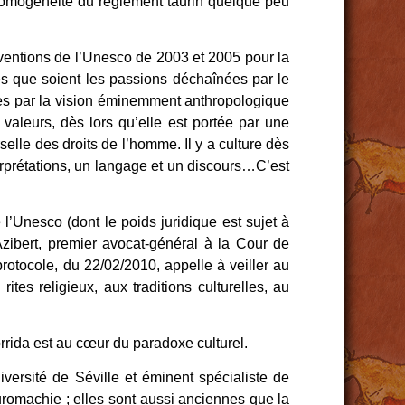
l’homogénéité du règlement taurin quelque peu
nventions de l’Unesco de 2003 et 2005 pour la
lles que soient les passions déchaînées par le
irées par la vision éminemment anthropologique
 valeurs, dès lors qu’elle est portée par une
elle des droits de l’homme. Il y a culture dès
erprétations, un langage et un discours…C’est
l’Unesco (dont le poids juridique est sujet à
 Azibert, premier avocat-général à la Cour de
otocole, du 22/02/2010, appelle à veiller au
tes religieux, aux traditions culturelles, au
rrida est au cœur du paradoxe culturel.
versité de Séville et éminent spécialiste de
 tauromachie ; elles sont aussi anciennes que la