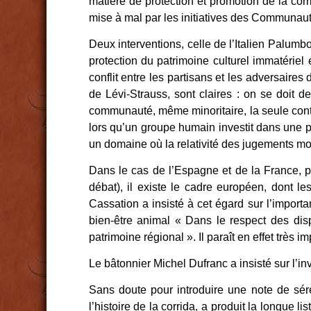
matière de protection et promotion de la cor
mise à mal par les initiatives des Communaut
Deux interventions, celle de l’Italien Palum
protection du patrimoine culturel immatériel 
conflit entre les partisans et les adversaire
de Lévi-Strauss, sont claires : on se doit d
communauté, même minoritaire, la seule contra
lors qu’un groupe humain investit dans une p
un domaine où la relativité des jugements mo
Dans le cas de l’Espagne et de la France, pa
débat), il existe le cadre européen, dont le
Cassation a insisté à cet égard sur l’impor
bien-être animal « Dans le respect des dispo
patrimoine régional ». Il paraît en effet très 
Le bâtonnier Michel Dufranc a insisté sur l’
Sans doute pour introduire une note de séré
l’histoire de la corrida, a produit la longue l