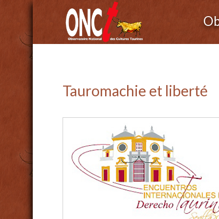
Ob
Tauromachie et liberté