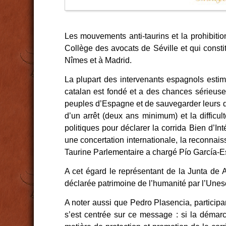
Les mouvements anti-taurins et la prohibiti
Collège des avocats de Séville et qui consti
Nîmes et à Madrid.
La plupart des intervenants espagnols estime
catalan est fondé et a des chances sérieuses d
peuples d’Espagne et de sauvegarder leurs droi
d’un arrêt (deux ans minimum) et la difficu
politiques pour déclarer la corrida Bien d’In
une concertation internationale, la reconnai
Taurine Parlementaire a chargé Pío García-E
A cet égard le représentant de la Junta de 
déclarée patrimoine de l’humanité par l’Unesco
A noter aussi que Pedro Plasencia, participan
s’est centrée sur ce message : si la démarc