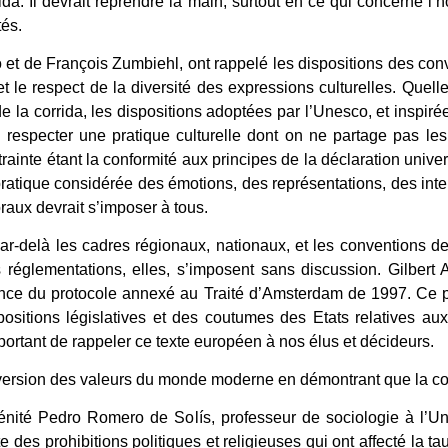
rida. Il devrait reprendre la main, surtout en ce qui concerne 
és.
bo et de François Zumbiehl, ont rappelé les dispositions des co
et le respect de la diversité des expressions culturelles. Que
s de la corrida, les dispositions adoptées par l’Unesco, et insp
e respecter une pratique culturelle dont on ne partage pas les
inte étant la conformité aux principes de la déclaration univers
ratique considérée des émotions, des représentations, des int
raux devrait s’imposer à tous.
r-delà les cadres régionaux, nationaux, et les conventions de 
s réglementations, elles, s’imposent sans discussion. Gilbert
tance du protocole annexé au Traité d’Amsterdam de 1997. Ce pr
sitions législatives et des coutumes des Etats relatives aux ri
important de rappeler ce texte européen à nos élus et décideurs.
inversion des valeurs du monde moderne en démontrant que la co
nité Pedro Romero de Solís, professeur de sociologie à l’Uni
iste des prohibitions politiques et religieuses qui ont affecté la